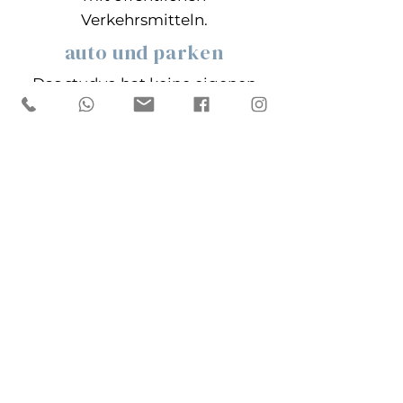
Verkehrsmitteln.
auto und parken
Das studyo hat keine eigenen
Parkplätze. In unmittelbarer
Umgebung gibt es jedoch
genügend Stellplätze in der
grünen Zone und weitere
Parkmöglichkeiten. Wenn das
Training mit einem Einkauf bei
Spar verbunden ist, kann man
kostenlos in der Tiefgarage
parken.